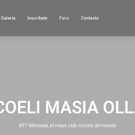
Galería
Inscríbete
Foro
Contacto
OELI MASIA OLLA
BTT Moncada, el mejor club ciclista del mundo