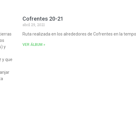
Cofrentes 20-21
abril 29, 2021
tierras
Ruta realizada en los alrededores de Cofrentes en la tem
los
VER ÁLBUM »
) y
z y que
anjar
ta