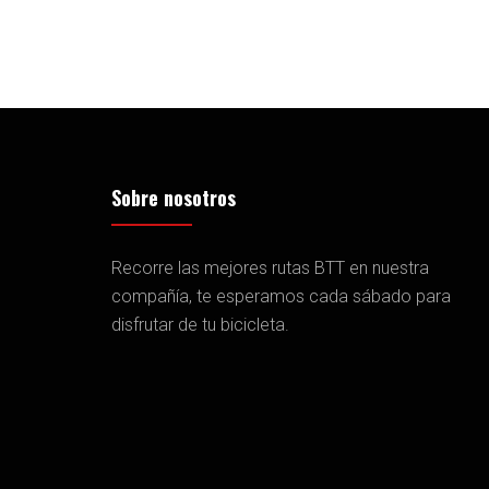
Sobre nosotros
Recorre las mejores rutas BTT en nuestra
compañía, te esperamos cada sábado para
disfrutar de tu bicicleta.