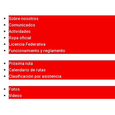
Inicio
El grupo
Sobre nosotros
Comunicados
Actividades
Ropa oficial
Licencia Federativa
Funcionamiento y reglamento
Rutas
Próxima ruta
Calendario de rutas
Clasificación por asistencia
Galería
Fotos
Videos
Inscríbete
Foro
Contacto