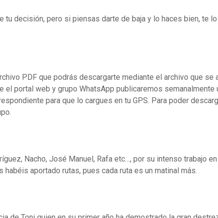
tu decisión, pero si piensas darte de baja y lo haces bien, te lo
.
n archivo PDF que podrás descargarte mediante el archivo que se 
nte el portal web y grupo WhatsApp publicaremos semanalmente 
orrespondiente para que lo cargues en tu GPS. Para poder descarg
upo.
uez, Nacho, José Manuel, Rafa etc…, por su intenso trabajo en 
s habéis aportado rutas, pues cada ruta es un matinal más.
ia de Toni quien en su primer año ha demostrado la gran destre