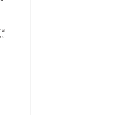
 el
a o