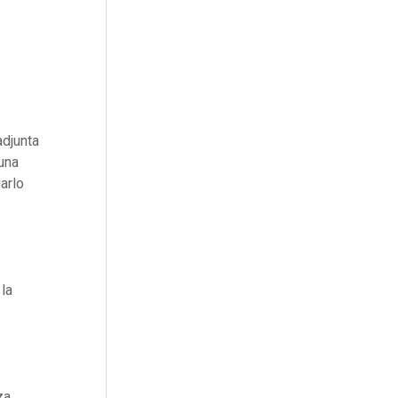
adjunta
una
arlo
la
za