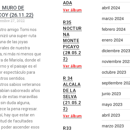
ADA
abril 2024
1 MURO DE
Ver álbum
OY (26.11.22)
marzo 2024
embre 27, 2022
R35
NOCTUR
febrero 2024
stro amigo Tomi nos
NA
nizó una super-ruta
enero 2024
MONTE
una de las joyas
PICAYO
rales de nuestra
diciembre 202
(28.05.2
ra, ni más ni menos que
2)
ra de Mariola, donde el
noviembre 202
Ver álbum
rno y el paisaje es el
octubre 2023
r espectáculo para
R 34
tros sentidos.
septiembre 20
ALCALA
tros sabios veteranos
DE LA
abían saboreado años
junio 2023
SELVA
s de estas maravillas
(21.05.2
 sin duda alguna,
mayo 2023
2)
ce la pena regresar.
abril 2023
sí, hay que estar en
Ver álbum
itud de facultades
marzo 2023
 poder ascender esos
R33