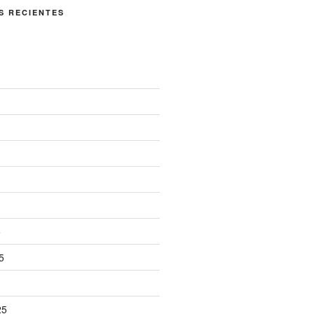
S RECIENTES
5
5
25