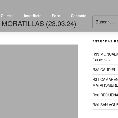
Galería
Inscríbete
Foro
Contacto
MORATILLAS (23.03.24)
ENTRADAS R
R33 MONCADA
(30.05.26)
R32 CAUDIEL 
R31 CAMAREN
MATAHOMBRES 
R30 REQUENA 
R29 SAN AGUST