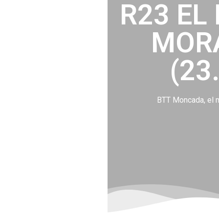
R23 EL
MORA
(23
BTT Moncada, el m