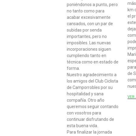
más
poniéndonos a punto, pero
km d
no tanto como para
el p
acabar excesivamente
exte
cansados, con un par de
deja
subidas por senda
como
importantes, pero no
pode
imposibles. Las nuevas
imp
incorporaciones siguen
Mari
cumpliendo tanto en
esp
técnica como en estado de
para
forma.
de S
Nuestro agradecimiento a
com
los amigos del Club Ciclista
nues
de Camporrobles por su
hospitalidad y sana
VER 
compañía. Otro año
queremos seguir contando
con vosotros para
continuar disfrutando de
esta buena vida.
Para finalizar la jornada