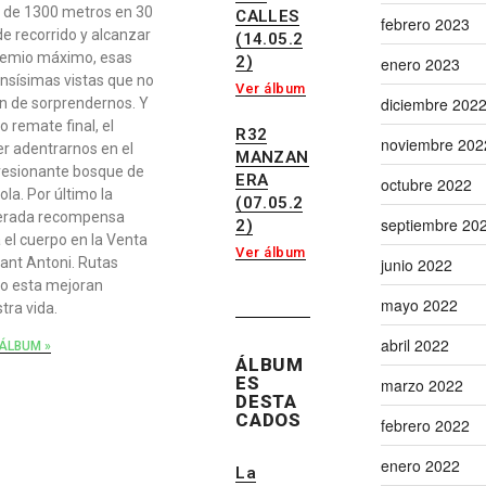
 de 1300 metros en 30
CALLES
febrero 2023
e recorrido y alcanzar
(14.05.2
remio máximo, esas
2)
enero 2023
nsísimas vistas que no
Ver álbum
diciembre 202
n de sorprendernos. Y
 remate final, el
R32
noviembre 202
r adentrarnos en el
MANZAN
resionante bosque de
ERA
octubre 2022
ola. Por último la
(07.05.2
erada recompensa
septiembre 20
2)
 el cuerpo en la Venta
Ver álbum
junio 2022
ant Antoni. Rutas
o esta mejoran
mayo 2022
tra vida.
abril 2022
ÁLBUM »
ÁLBUM
ES
marzo 2022
DESTA
CADOS
febrero 2022
enero 2022
La