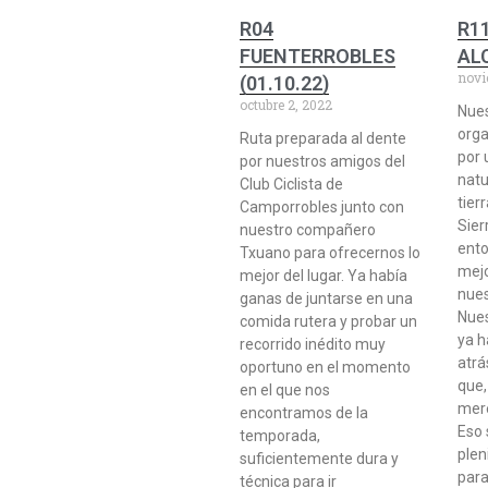
R04
R1
FUENTERROBLES
ALC
novi
(01.10.22)
octubre 2, 2022
Nue
orga
Ruta preparada al dente
por 
por nuestros amigos del
natu
Club Ciclista de
tier
Camporrobles junto con
Sier
nuestro compañero
ento
Txuano para ofrecernos lo
mejo
mejor del lugar. Ya había
nues
ganas de juntarse en una
Nues
comida rutera y probar un
ya h
recorrido inédito muy
atrá
oportuno en el momento
que,
en el que nos
mere
encontramos de la
Eso 
temporada,
plen
suficientemente dura y
para
técnica para ir