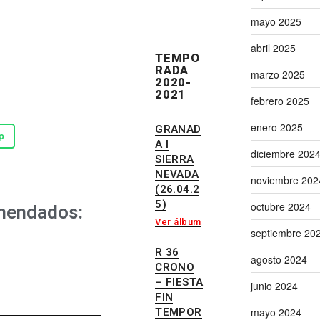
mayo 2025
abril 2025
TEMPO
RADA
marzo 2025
2020-
2021
febrero 2025
enero 2025
GRANAD
p
A I
diciembre 202
SIERRA
NEVADA
noviembre 202
(26.04.2
5)
octubre 2024
mendados:
Ver álbum
septiembre 20
R 36
agosto 2024
CRONO
– FIESTA
junio 2024
FIN
mayo 2024
TEMPOR